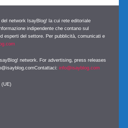
 del network IsayBlog! la cui rete editoriale
 informazione indipendente che contano sul
d esperti del settore. Per pubblicità, comunicati e
log.com
 IsayBlog! network. For advertising, press releases
fo@isayblog.comContattaci
:
info@isayblog.com
y (UE)