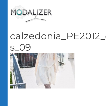
Vai
al
contenuto
calzedonia_PE2012_
s_09