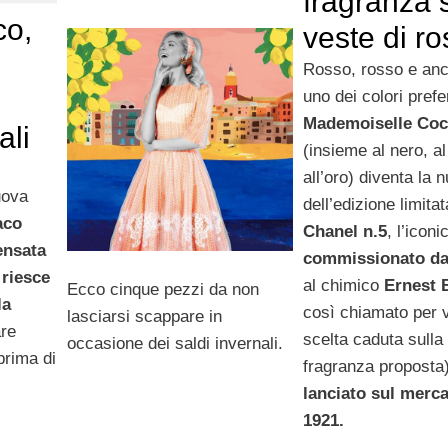
fragranza s
co,
veste di r
Rosso, rosso e anc
uno dei colori prefer
Mademoiselle Coc
ali
(insieme al nero, a
all’oro) diventa la 
uova
dell’edizione limitat
aco
Chanel n.5
, l’icon
ensata
commissionato dall
 riesce
al chimico
Ernest 
Ecco cinque pezzi da non
la
così chiamato per v
lasciarsi scappare in
are
scelta caduta sulla
occasione dei saldi invernali.
prima di
fragranza proposta
lanciato sul merca
1921.