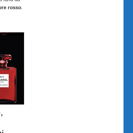
ore rosso
.
,