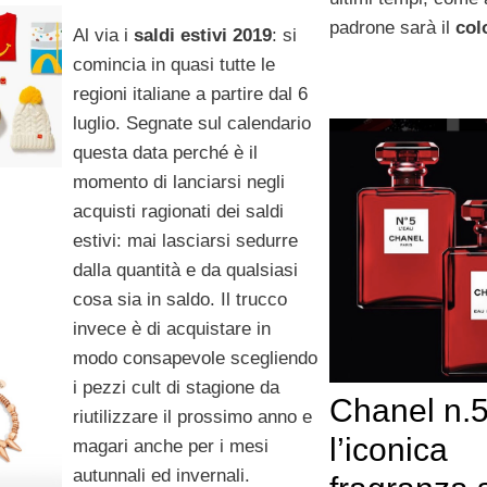
padrone sarà il
col
Al via i
saldi estivi 2019
: si
comincia in quasi tutte le
regioni italiane a partire dal 6
luglio. Segnate sul calendario
questa data perché è il
momento di lanciarsi negli
acquisti ragionati dei saldi
estivi: mai lasciarsi sedurre
dalla quantità e da qualsiasi
cosa sia in saldo. Il trucco
invece è di acquistare in
modo consapevole scegliendo
i pezzi cult di stagione da
Chanel n.5
riutilizzare il prossimo anno e
l’iconica
magari anche per i mesi
autunnali ed invernali.