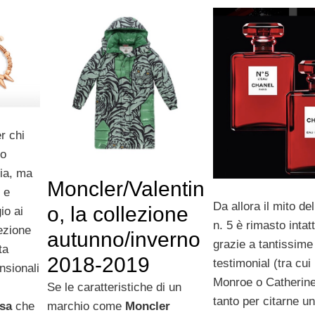
r chi
po
gia, ma
Moncler/Valentin
 e
Da allora il mito de
o, la collezione
io ai
n. 5 è rimasto inta
lezione
autunno/inverno
grazie a tantissime
ta
2018-2019
testimonial (tra cui
nsionali
Monroe o Catherin
Se le caratteristiche di un
tanto per citarne un
osa
che
marchio come
Moncler