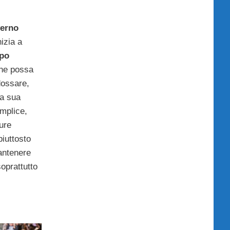
verno
nizia a
po
he possa
dossare,
a sua
mplice,
ure
piuttosto
mantenere
oprattutto