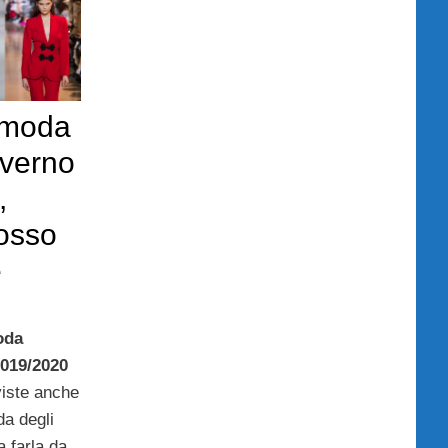
 moda
nverno
,
rosso
e
oda
019/2020
viste anche
da degli
a farla da