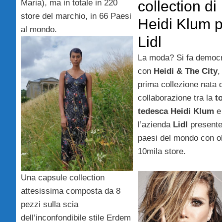
Maria), ma in totale in 220
collection di
store del marchio, in 66 Paesi
Heidi Klum 
al mondo.
Lidl
La moda? Si fa democr
con
Heidi & The City
,
prima collezione nata d
collaborazione tra la
t
tedesca
Heidi Klum
e
l’azienda
Lidl
presente
paesi del mondo con ol
10mila store.
Una capsule collection
attesissima composta da 8
pezzi sulla scia
dell’inconfondibile stile Erdem