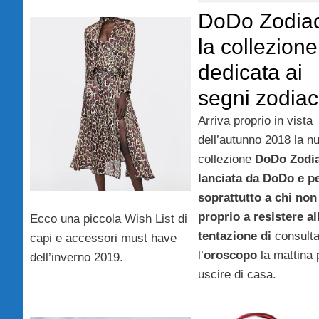
DoDo Zodia
la collezione
dedicata ai
segni zodiac
Arriva proprio in vista
dell’autunno 2018 la n
collezione
DoDo Zodi
lanciata da DoDo e p
soprattutto a chi non
proprio a resistere al
Ecco una piccola Wish List di
tentazione di
consult
capi e accessori must have
l’
oroscopo
la mattina 
dell’inverno 2019.
uscire di casa.