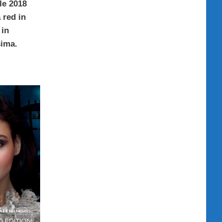
le 2018
 red in
 in
sima.