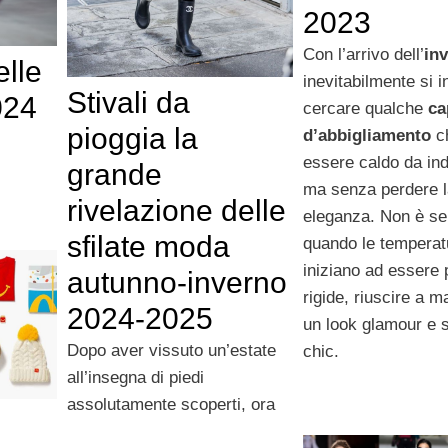
2023
Con l’arrivo dell’
in
elle
inevitabilmente si i
Stivali da
024
cercare qualche
ca
pioggia la
d’abbigliamento
c
essere caldo da in
grande
ma senza perdere l
rivelazione delle
eleganza. Non è se
sfilate moda
quando le temperat
iniziano ad essere 
autunno-inverno
rigide, riuscire a 
2024-2025
un look glamour e s
Dopo aver vissuto un’estate
chic.
all’insegna di piedi
assolutamente scoperti, ora