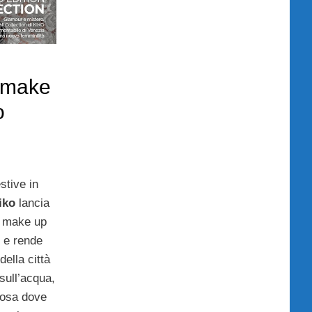
e make
o
stive in
iko
lancia
e make up
e rende
ella città
 sull’acqua,
iosa dove