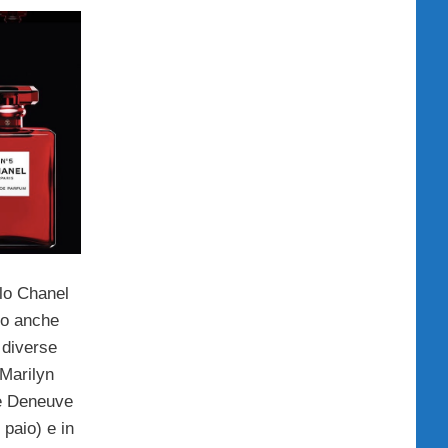
llo Chanel
tto anche
 diverse
 Marilyn
e Deneuve
 paio) e in