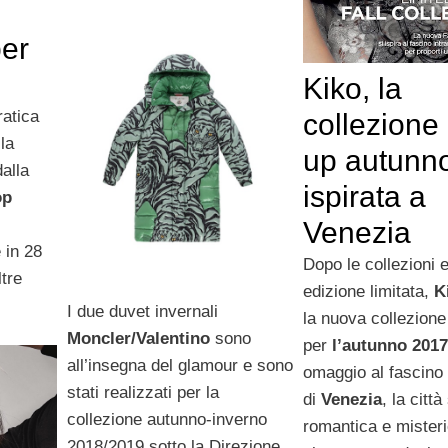
per
Kiko, la
atica
collezion
 la
up autunn
alla
ispirata a
op
Venezia
 in 28
Dopo le collezioni e
tre
edizione limitata,
K
I due duvet invernali
la nuova collezion
Moncler/Valentino
sono
per
l’autunno 2017
all’insegna del glamour e sono
omaggio al fascino d
stati realizzati per la
di
Venezia
, la città
collezione autunno-inverno
romantica e mister
2018/2019 sotto la Direzione