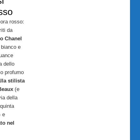
i
osso
ora rosso:
iti da
o Chanel
l bianco e
nuance
a dello
ico profumo
a stilista
Beaux
(e
ia della
 quinta
) e
to nel