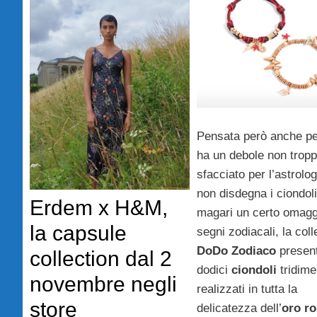
Pensata però anche pe
ha un debole non trop
sfacciato per l’astrolo
non disdegna i ciondoli
Erdem x H&M,
magari un certo omagg
la capsule
segni zodiacali, la col
DoDo Zodiaco
presen
collection dal 2
dodici
ciondoli
tridime
novembre negli
realizzati in tutta la
store
delicatezza dell’
oro r