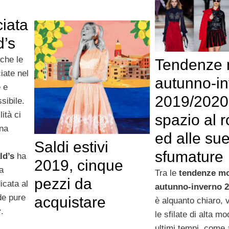
ciata
’s
 che le
Tendenze
iate nel
autunno-i
 e
2019/2020
sibile.
ità ci
spazio al 
una
ed alle su
Saldi estivi
sfumature
ld’s
ha
2019, cinque
va
Tra le
tendenze m
pezzi da
icata al
autunno-inverno 2
de pure
acquistare
è alquanto chiaro, 
r
.
le sfilate di alta mo
ultimi tempi, come 