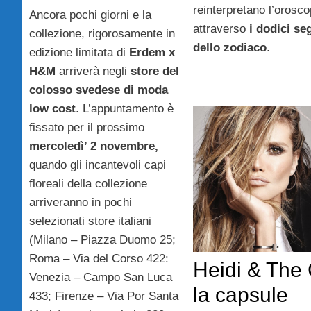
reinterpretano l’orosc
Ancora pochi giorni e la
attraverso
i dodici se
collezione, rigorosamente in
dello zodiaco
.
edizione limitata di
Erdem x
H&M
arriverà negli
store del
colosso svedese di moda
low cost
. L’appuntamento è
fissato per il prossimo
mercoledì’ 2 novembre,
quando gli incantevoli capi
floreali della collezione
arriveranno in pochi
selezionati store italiani
(Milano – Piazza Duomo 25;
Roma – Via del Corso 422:
Heidi & The 
Venezia – Campo San Luca
la capsule
433; Firenze – Via Por Santa