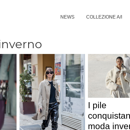
NEWS
COLLEZIONE A/I
inverno
I pile
conquistan
moda inve