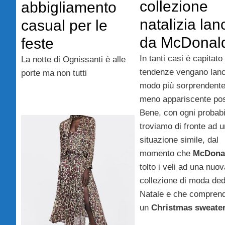
collezione
abbigliamento
natalizia lan
casual per le
da McDonald
feste
In tanti casi è capitato
La notte di Ognissanti è alle
tendenze vengano lanc
porte ma non tutti
modo più sorprendente
meno appariscente pos
Bene, con ogni probabil
troviamo di fronte ad 
situazione simile, dal
momento che
McDona
tolto i veli ad una nuo
collezione di moda ded
Natale e che compren
un
Christmas sweate