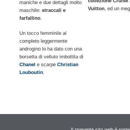
collezione Cruise 
maniche e due dettagli molto
Vuitton
, ed un meg
maschile:
straccali e
farfallino
.
Un tocco femminile al
completo leggermente
androgino lo ha dato con una
borsetta di velluto imbottita di
Chanel
e scarpe
Christian
Louboutin
.
Il presente sito web è parte