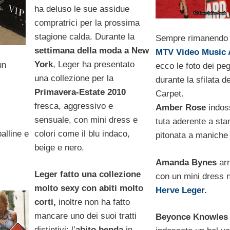
ha deluso le sue assidue
compratrici per la prossima
stagione calda. Durante la
Sempre rimanendo 
settimana della moda a New
MTV Video Music
York
, Leger ha presentato
un
ecco le foto dei peg
una collezione per la
durante la sfilata d
Primavera-Estate 2010
Carpet.
fresca, aggressivo e
Amber Rose
indos
sensuale, con mini dress e
tuta aderente a st
colori come il blu indaco,
alline e
pitonata a maniche
beige e nero.
Amanda Bynes
arr
Leger fatto una collezione
con un mini dress n
molto sexy con abiti molto
Herve Leger
.
corti,
inoltre non ha fatto
mancare uno dei suoi tratti
Beyonce Knowles
distintivi: l’
abito benda
in