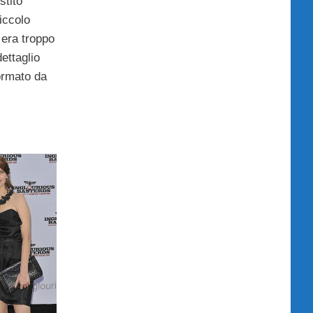
stito
iccolo
 era troppo
dettaglio
formato da