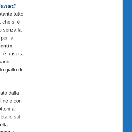
astardi
tante tutto
t
che si è
o senza la
 per la
entin
, è riuscita
uardi
o giallo di
sato dalla
line e con
ttoni a
etallo sul
ella