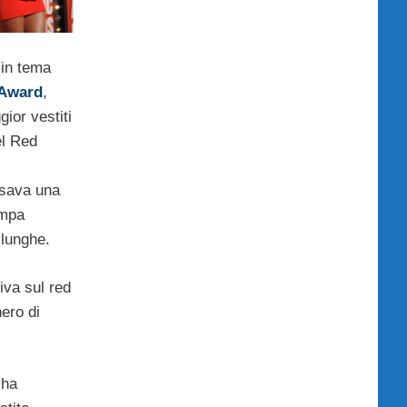
in tema
 Award
,
gior vestiti
el Red
sava una
ampa
 lunghe.
iva sul red
ero di
ha