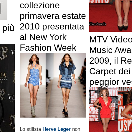
collezione
primavera estate
2010 presentata
 più
al New York
MTV Vide
Fashion Week
Music Awa
2009, il R
Carpet dei
peggior ves
Lo stilista
Herve Leger
non