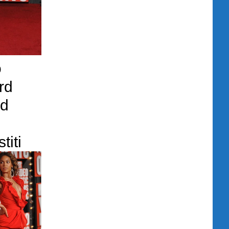
o
rd
ed
titi