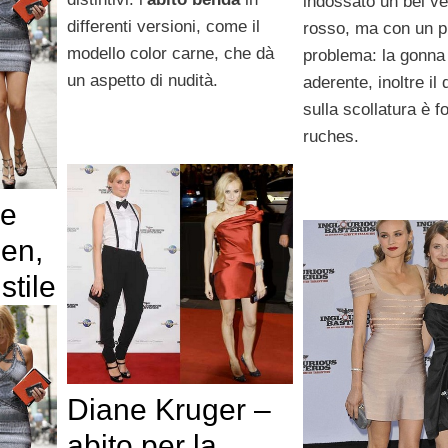
indossato un bel ve
differenti versioni, come il
rosso, ma con un p
modello color carne, che dà
problema: la gonna
un aspetto di nudità.
aderente, inoltre il 
sulla scollatura è 
ruches.
 e
en,
stile
Diane Kruger –
abito per la