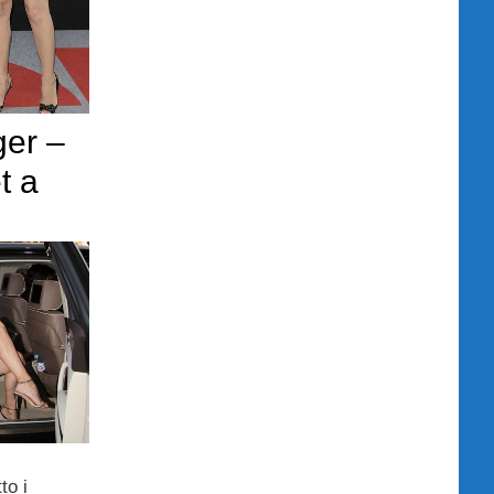
ger –
t a
to i