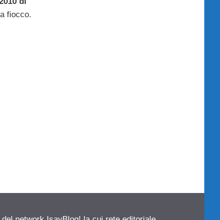
2010 di
a fiocco.
 del network IsayBlog! la cui rete editoriale