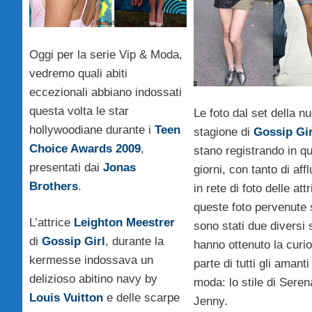
Oggi per la serie Vip & Moda,
vedremo quali abiti
eccezionali abbiano indossati
questa volta le star
Le foto dal set della n
hollywoodiane durante i
Teen
stagione di
Gossip Gir
Choice Awards 2009
,
stano registrando in qu
presentati dai
Jonas
giorni, con tanto di aff
Brothers
.
in rete di foto delle attr
queste foto pervenute
L’attrice
Leighton Meestrer
sono stati due diversi s
di
Gossip Girl
, durante la
hanno ottenuto la curio
kermesse indossava un
parte di tutti gli amanti
delizioso abitino navy by
moda: lo stile di Seren
Louis Vuitton
e delle scarpe
Jenny.