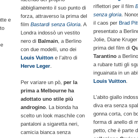
riflettori per il film
B
abbigliamento il suo punto di
senza gloria
. Nonos
forza, attraverso la prima del
tte e
il caos per
Brad Pit
film
Bastardi senza Gloria
. A
to
presentato a Berlin
Londra indossò un vestito
Jolie, Diane Kruger
nero di
Balmain
, a Berlino
 e
prima del film di
Qu
con due modelli, uno dei
Tarantino
a Berlino
Louis Vuitton
e l’altro di
a rubare tutti gli sg
Herve Leger
.
inguainata in un abit
Louis Vuitton
.
Per variare un pò,
per la
prima a Melbourne ha
L’abito giallo indos
adottato uno stile più
diva era senza spal
androgino
. La bionda ha
gonna corta, con bo
scelto un look maschile con
forma di anello di m
pantaloni a sigaretta neri,
petto, che è parte d
camicia bianca senza