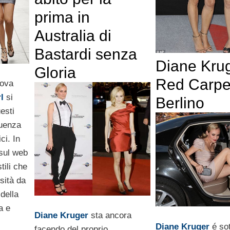
prima in
Australia di
Bastardi senza
Diane Kru
Gloria
Red Carpe
uova
l
si
Berlino
esti
luenza
ici. In
 sul web
tili che
sità da
 della
a e
Diane Kruger
sta ancora
Diane Kruger
é sot
facendo del proprio