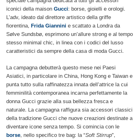
speciale campagna dedicata a tutti gli accessori
iconici della maison
Gucci
: borse, gioielli e orologi.
L’adv, ideato dal direttore artistico della griffe
fiorentina,
Frida Giannini
e scattato a Londra da
Sølve Sundsbø, esprimono un’allure strong e al tempo
stesso minimal chic, in linea con i codici del lusso
caratteristici da sempre della casa di moda Gucci.
La campagna debutterà questo mese nei Paesi
Asiatici, in particolare in China, Hong Kong e Taiwan e
punta tutto sulla raffinatezza innata dell’attrice la cui
femminilità contemporanea incarna perfettamente la
donna Gucci grazie alla sua bellezza fresca e
naturale. La campagna raffigura sia accessori classici
della tradizione Gucci che nuove creazioni destinate a
diventare icone senza tempo. Si comincia con le
borse
, nello specifico tre bag: la “
Soft Stirrup
”,