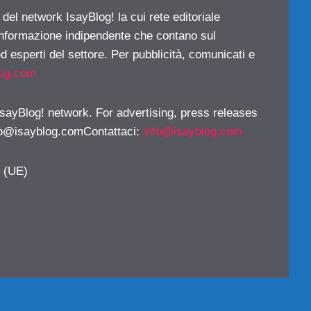
 del network IsayBlog! la cui rete editoriale
 informazione indipendente che contano sul
d esperti del settore. Per pubblicità, comunicati e
log.com
 IsayBlog! network. For advertising, press releases
fo@isayblog.comContattaci
:
info@isayblog.com
y (UE)