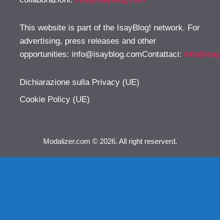
This website is part of the IsayBlog! network. For
advertising, press releases and other
opportunities:
info@isayblog.comContattaci
:
info@isa
Dichiarazione sulla Privacy (UE)
Cookie Policy (UE)
Modalizer.com © 2026. All right reserverd.