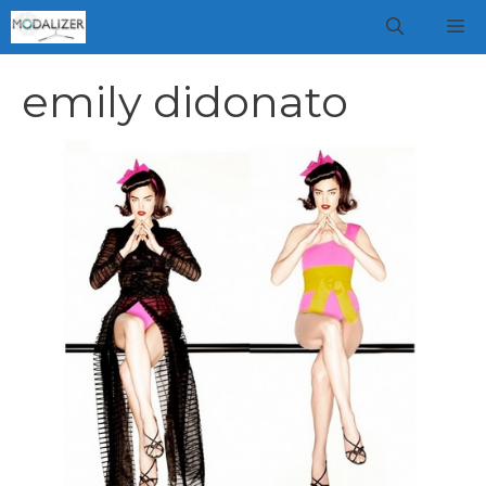
Vai
M
al
contenuto
emily didonato