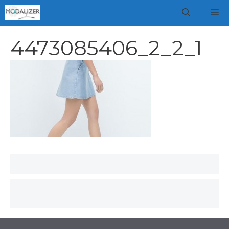
Vai
M
al
contenuto
4473085406_2_2_1