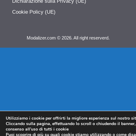
Dichiarazione sulla Privacy (UE)
Cookie Policy (UE)
Modalizer.com © 2026. All right reserverd.
Utilizziamo i cookie per offrirti la migliore esperienza sul nostro si
Cliccando sulla pagina, effettuando lo scroll o chiudendo il banner, 
consenso all’uso di tutti i cookie
Puoi scoprire di più su quali cookie stiamo utilizzando o come disat