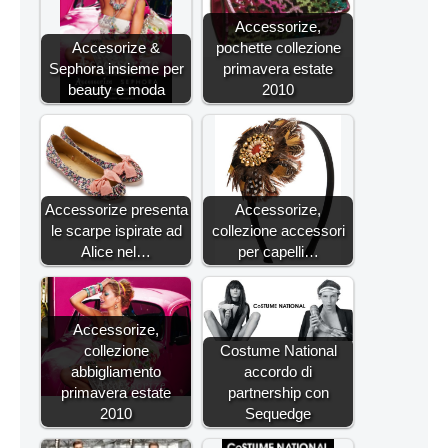
Accessorize,
Accesorize &
pochette collezione
Sephora insieme per
primavera estate
beauty e moda
2010
Accessorize presenta
Accessorize,
le scarpe ispirate ad
collezione accessori
Alice nel…
per capelli…
Accessorize,
collezione
Costume National
abbigliamento
accordo di
primavera estate
partnership con
2010
Sequedge