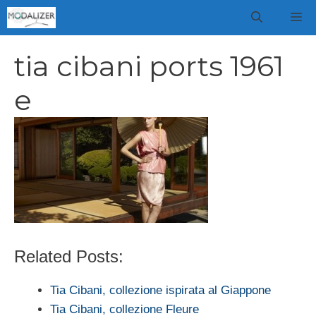
Vai
M
al
contenuto
tia cibani ports 1961
e
Related Posts:
Tia Cibani, collezione ispirata al Giappone
Tia Cibani, collezione Fleure