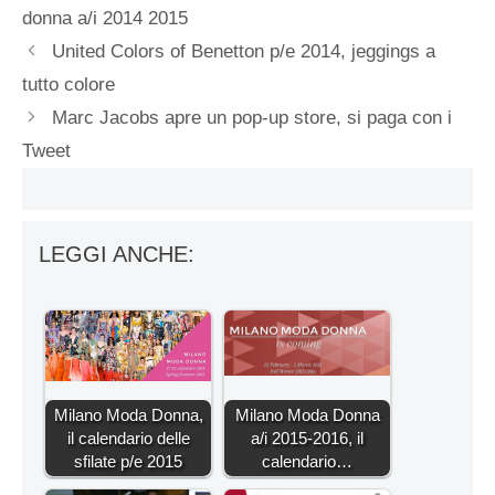
donna a/i 2014 2015
United Colors of Benetton p/e 2014, jeggings a
tutto colore
Marc Jacobs apre un pop-up store, si paga con i
Tweet
LEGGI ANCHE:
Milano Moda Donna,
Milano Moda Donna
il calendario delle
a/i 2015-2016, il
sfilate p/e 2015
calendario…