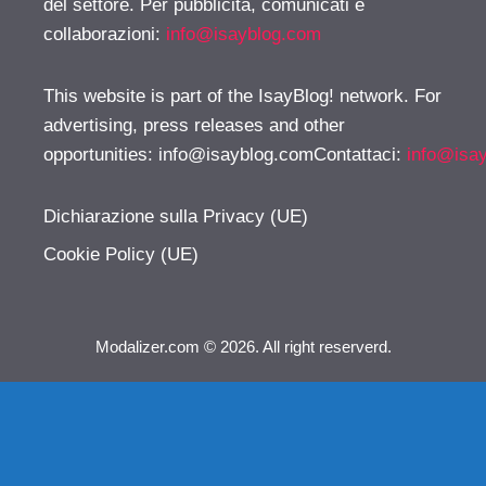
del settore. Per pubblicità, comunicati e
collaborazioni:
info@isayblog.com
This website is part of the IsayBlog! network. For
advertising, press releases and other
opportunities:
info@isayblog.comContattaci
:
info@isa
Dichiarazione sulla Privacy (UE)
Cookie Policy (UE)
Modalizer.com © 2026. All right reserverd.