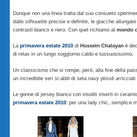
Dunque non una linea tratta dal suo consueto sperime
dalle
silhouette
precise e definite, le giacche allungate e
contrasti bianco e nero. Con quel richiamo al
mondo d
La
primavera estate 2010
di
Hussein Chalayan
è ded
di relax in un lungo soggiorno caldo e lussuosissimo.
Un classicismo che si rompe, però, alla fine della pas
un incredibile seri si abiti di seta navy plissè arriccia
Le gonne di jersey bianco con insoliti inserti in ceram
primavera estate 2010
: per una lady chic, semplice ma