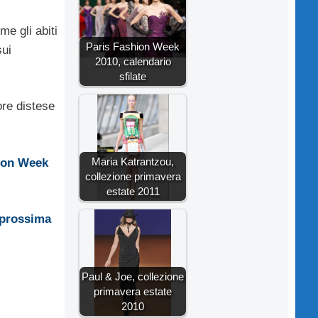
e gli abiti
Paris Fashion Week
sui
2010, calendario
sfilate
ore distese
Maria Katrantzou,
ion Week
collezione primavera
estate 2011
prossima
Paul & Joe, collezione
primavera estate
2010