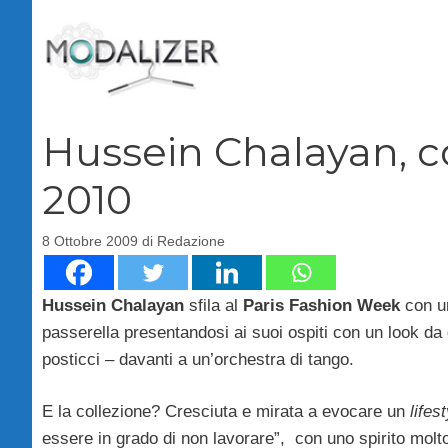
Vai
al
contenuto
Hussein Chalayan, c
2010
8 Ottobre 2009
di
Redazione
Hussein Chalaya
n
sfila al
Paris Fashion Week
con 
passerella presentandosi ai suoi ospiti con un look da 
posticci – davanti a un’orchestra di tango.
E la collezione? Cresciuta e mirata a evocare un
lifes
essere in grado di non lavorare”, con uno spirito molt