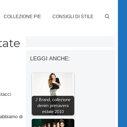
COLLEZIONE P/E
CONSIGLI DI STILE
tate
LEGGI ANCHE:
stacci
J Brand, collezione
denim primavera
estate 2010
i abbiamo di