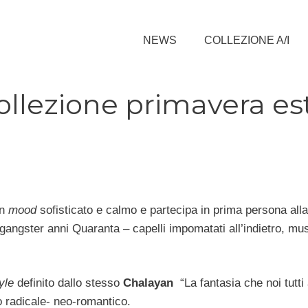
NEWS
COLLEZIONE A/I
ollezione primavera es
un
mood
sofisticato e calmo e partecipa in prima persona alla
gangster anni Quaranta – capelli impomatati all’indietro, mu
tyle
definito dallo stesso
Chalayan
“La fantasia che noi tutt
o radicale- neo-romantico.