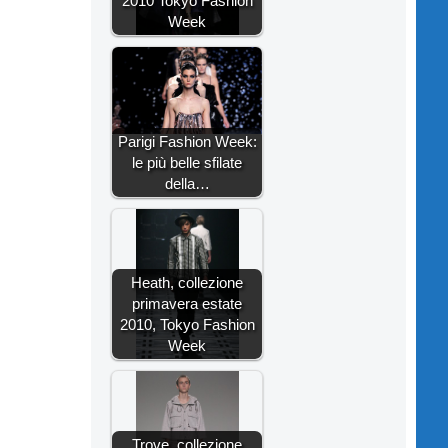
2010 Tokyo Fashion
Week
Parigi Fashion Week:
le più belle sfilate
della…
Heath, collezione
primavera estate
2010, Tokyo Fashion
Week
Trove, collezione