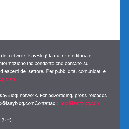
 del network IsayBlog! la cui rete editoriale
 informazione indipendente che contano sul
d esperti del settore. Per pubblicità, comunicati e
log.com
 IsayBlog! network. For advertising, press releases
fo@isayblog.comContattaci
:
info@isayblog.com
y (UE)