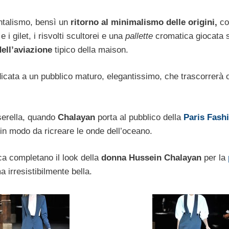
ntalismo, bensì un
ritorno al minimalismo delle origini,
com
 i gilet, i risvolti scultorei e una
pallette
cromatica giocata 
ell’aviazione
tipico della maison.
icata a un pubblico maturo, elegantissimo, che trascorrerà 
serella, quando
Chalayan
porta al pubblico della
Paris Fash
ti in modo da ricreare le onde dell’oceano.
ica completano il look della
donna Hussein Chalayan
per la
 irresistibilmente bella.