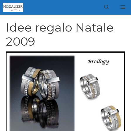
Vai
M
al
contenuto
Idee regalo Natale
2009