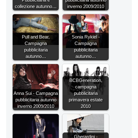
collezione autunno…
inverno 2009/2010
Pull and Bear,
Sonia Rykiel -
Campagna
Campagna
pubblicitaria
pubblicitaria
autunno…
autunno…
BCBGeneration,
campagna
Anna Sui - Campagna
pubblicitaria
pubblicitaria autunno
primavera estate
inverno 2009/2010
2010
Gherardini -