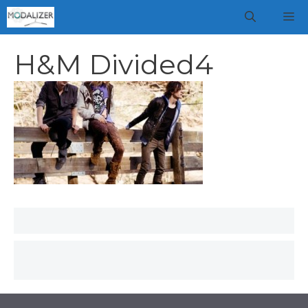
Vai
M
al
contenuto
H&M Divided4