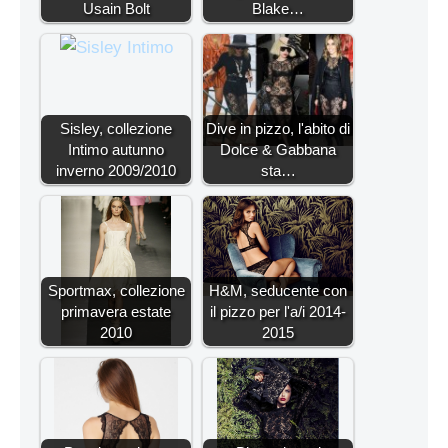
Usain Bolt
Blake…
Sisley, collezione
Dive in pizzo, l'abito di
Intimo autunno
Dolce & Gabbana
inverno 2009/2010
sta…
Sportmax, collezione
H&M, seducente con
primavera estate
il pizzo per l'a/i 2014-
2010
2015