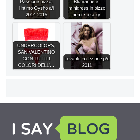
Passione pizzo,
Blumarine e i
l'intimo Oysho a/i
minidress in pizzo
2014-2015
nero: so sexy!
UNDERCOLORS,
SAN VALENTINO
CON TUTTI I
Lovable collezione p/e
COLORI DELL’…
2011