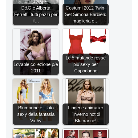
D&G e Alberta
Costumi 2012 Twin-
Ferretti: tutti pazzi per
Set Simona Barbieri:
il…
maglieria e…
Le 5 mutande rosse
Lovable collezione p/e
più sexy per
2011
Capodanno
Blumarine e il lato
Lingerie animalier
sexy della fantasia
l'inverno hot di
Vichy
Blumarine!