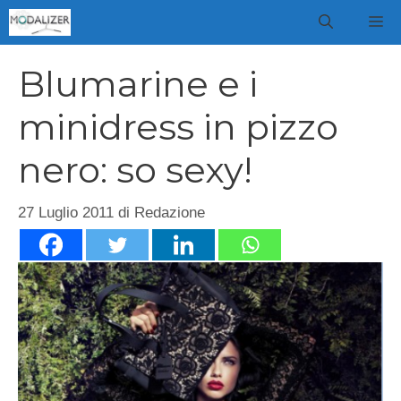
Vai
M
al
contenuto
Blumarine e i
minidress in pizzo
nero: so sexy!
27 Luglio 2011
di
Redazione