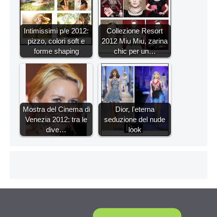
Intimissimi p/e 2012:
Collezione Resort
pizzo, colori soft e
2012 Miu Miu, zarina
forme shaping
chic per un…
Mostra del Cinema di
Dior, l'eterna
Venezia 2012: tra le
seduzione del nude
dive…
look