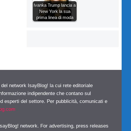
Ivanka Trump lancia a
New York la sua
prima linea di moda
 del network IsayBlog! la cui rete editoriale
 informazione indipendente che contano sul
d esperti del settore. Per pubblicità, comunicati e
log.com
 IsayBlog! network. For advertising, press releases