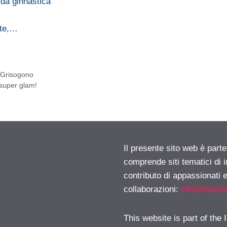
da ginnastica
nte,…
e Grisogono
 super glam!
Il presente sito web è parte
comprende siti tematici di
contributo di appassionati e
collaborazioni:
info@isayb
This website is part of the