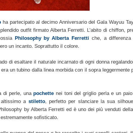
p
ha partecipato al decimo Anniversario del Gala Wayuu Tay
dido outfit firmato Alberta Ferretti. L’abito di chiffon, p
, ossia
Philosophy by Alberta Ferretti
che, a differenza 
ro un incanto. Soprattutto il colore.
o di esaltare il naturale incarnato di ogni donna regalandol
o era un tubino dalla linea morbida con il sopra leggermente 
a di perle, una
pochette
nei toni del griglio perla e un pai
o altissimo a
stiletto
, perfetto per slanciare la sua silhouet
ilosophy by Alberta Ferretti ed è uno dei più venduti della
e estremamente sofisticato.