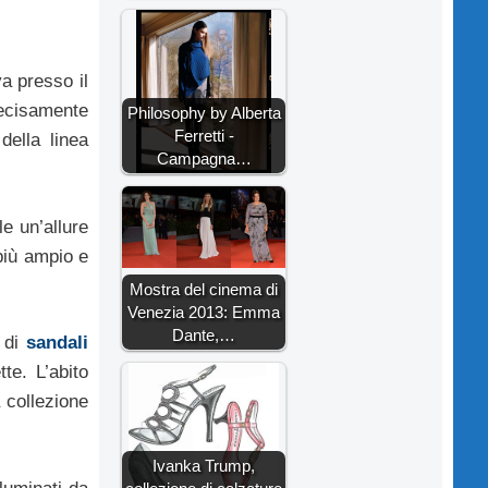
a presso il
recisamente
Philosophy by Alberta
Ferretti -
della linea
Campagna…
e un’allure
più ampio e
Mostra del cinema di
Venezia 2013: Emma
Dante,…
o di
sandali
te. L’abito
 collezione
Ivanka Trump,