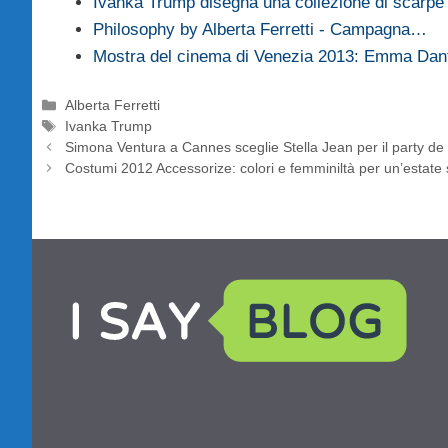
Ivanka Trump disegna una collezione di scarpe 
Philosophy by Alberta Ferretti - Campagna…
Mostra del cinema di Venezia 2013: Emma Da
Categorie
Alberta Ferretti
Tag
Ivanka Trump
Simona Ventura a Cannes sceglie Stella Jean per il party d
Costumi 2012 Accessorize: colori e femminiltà per un’estate