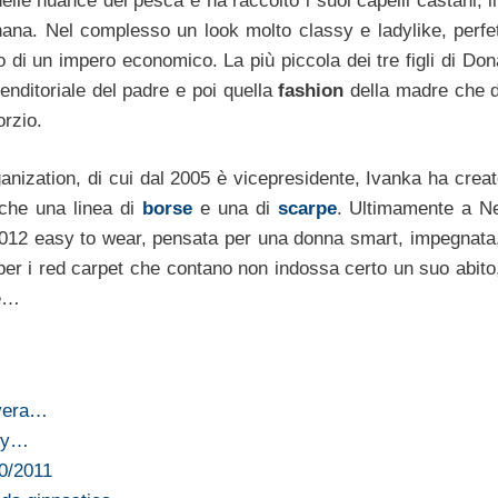
lle nuance del pesca e ha raccolto i suoi capelli castani, il
anana. Nel complesso un look molto classy e ladylike, perfe
 di un impero economico. La più piccola dei tre figli di Don
enditoriale del padre e poi quella
fashion
della madre che d
orzio.
ganization, di cui dal 2005 è vicepresidente, Ivanka ha creat
nche una linea di
borse
e una di
scarpe
. Ultimamente a N
12 easy to wear, pensata per una donna smart, impegnata
 per i red carpet che contano non indossa certo un suo abito
te…
avera…
phy…
10/2011