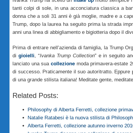
Ivanka Trump ha scelto un
make up
molto semplice ne
tanti colpi di sole, in una acconciatura classica a b
donna che a soli 31 anni è già moglie, madre e a capo
Trump, dopo la laurea ha seguito prima la strada impr
anni una linea di abbigliamento e bigiotteria dopo il div
Prima di entrare nell’azienda di famiglia, la Trump Or
di
gioielli
, “
Ivanka Trump Collection
” e in seguito a
lanciato una sua
collezione
moda primavera-estate 20
di successo. Praticamente il suo autoritratto. Eppure
di una grande stilista italiana! Meditate gente, medita
Related Posts:
Philosophy di Alberta Ferretti, collezione prim
Natalie Ratabesi è la nuova stilista di Philoso
Alberta Ferretti, collezione autunno inverno 20