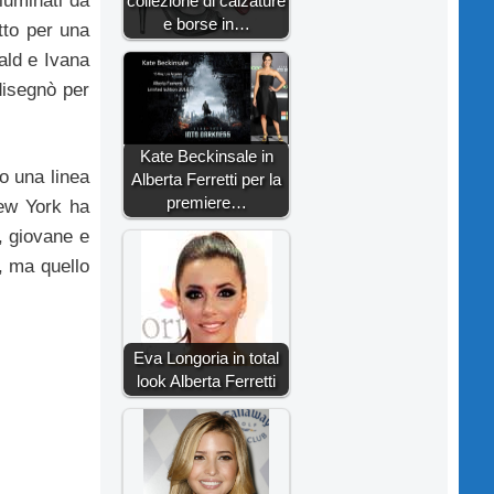
luminati da
collezione di calzature
e borse in…
tto per una
ald e Ivana
isegnò per
Kate Beckinsale in
o una linea
Alberta Ferretti per la
premiere…
ew York ha
, giovane e
, ma quello
Eva Longoria in total
look Alberta Ferretti