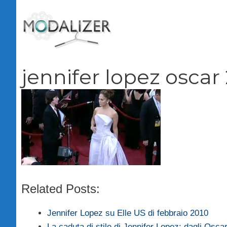
Vai
al
contenuto
jennifer lopez oscar
Related Posts:
Jennifer Lopez su Elle US di febbraio 2010
La caduta di stile di Jennifer Lopez: dagli Osc