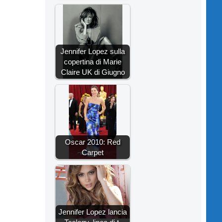
Jennifer Lopez sulla
copertina di Marie
Claire UK di Giugno
Oscar 2010: Red
Carpet
Jennifer Lopez lancia