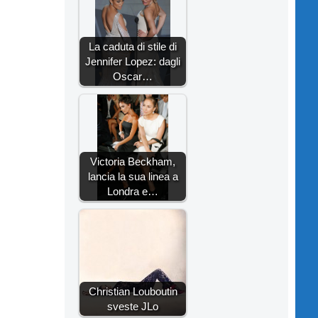
La caduta di stile di
Jennifer Lopez: dagli
Oscar…
Victoria Beckham,
lancia la sua linea a
Londra e…
Christian Louboutin
sveste JLo