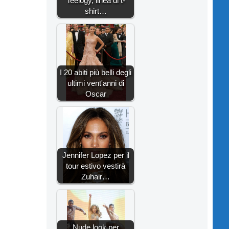
Teelogy, linea di t-
shirt…
I 20 abiti più belli degli
ultimi vent'anni di
Oscar
Jennifer Lopez per il
tour estivo vestirà
Zuhair…
Nude look per