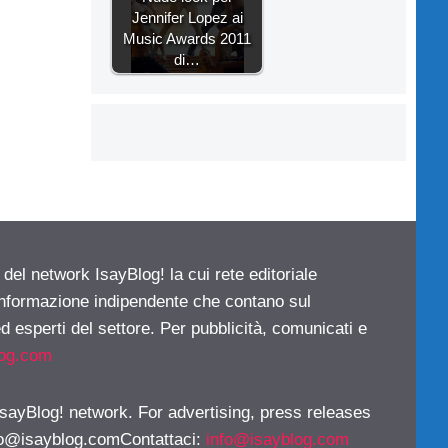
Jennifer Lopez ai
Music Awards 2011
di…
 del network IsayBlog! la cui rete editoriale
 informazione indipendente che contano sul
d esperti del settore. Per pubblicità, comunicati e
log.com
 IsayBlog! network. For advertising, press releases
fo@isayblog.comContattaci
:
info@isayblog.com