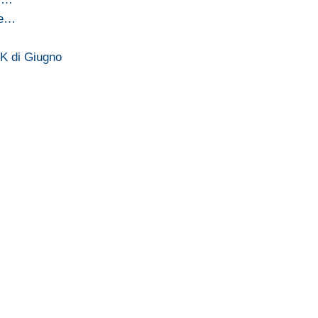
 e…
UK di Giugno