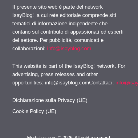
Il presente sito web è parte del network
IsayBlog! la cui rete editoriale comprende siti
tematici di informazione indipendente che
contano sul contributo di appassionati ed esperti
del settore. Per pubblicità, comunicati e
collaborazioni:
info@isayblog.com
This website is part of the IsayBlog! network. For
advertising, press releases and other
opportunities:
info@isayblog.comContattaci
:
info@isa
Dichiarazione sulla Privacy (UE)
Cookie Policy (UE)
Modalizer.com © 2026. All right reserverd.