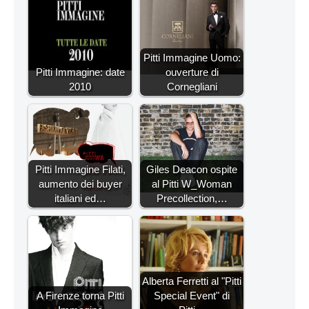
Pitti Immagine Uomo:
Pitti Immagine: date
ouverture di
2010
Cornegliani
Pitti Immagine Filati,
Giles Deacon ospite
aumento dei buyer
al Pitti W_Woman
italiani ed…
Precollection,…
Alberta Ferretti al "Pitti
A Firenze torna Pitti
Special Event" di