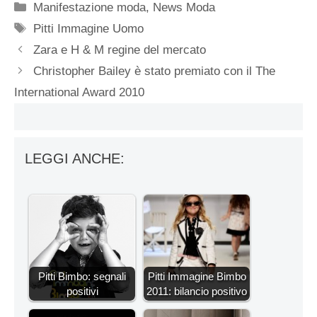
Categorie
Manifestazione moda
,
News Moda
Tag
Pitti Immagine Uomo
Zara e H & M regine del mercato
Christopher Bailey è stato premiato con il The
International Award 2010
LEGGI ANCHE:
Pitti Bimbo: segnali
Pitti Immagine Bimbo
positivi
2011: bilancio positivo