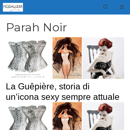
Vai
M
al
contenuto
Parah Noir
La Guêpière, storia di
un’icona sexy sempre attuale