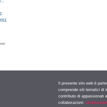
no…
11
2011
eek
Il presente sito web è parte
comprende siti tematici di
contributo di appassionati e
collaborazioni:
info@isayb