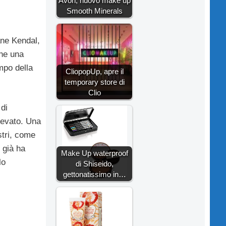
Avon, nuovo make up
Smooth Minerals
ane Kendal,
che una
mpo della
CliopopUp, apre il
temporary store di
Clio
 di
levato. Una
stri, come
 già ha
Make Up waterproof
lo
di Shiseido,
gettonatissimo in…