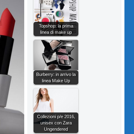
Topshop: la prima
linea di make up
Burberry: in arrivo la
linea Make Up
Collezioni p/e 2016,
unisex con Zara
Ungendered