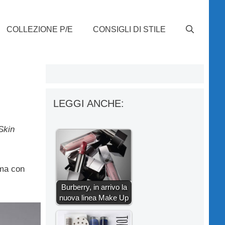
COLLEZIONE P/E
CONSIGLI DI STILE
LEGGI ANCHE:
Skin
ima con
Burberry, in arrivo la
nuova linea Make Up