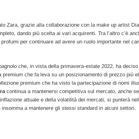
to Zara, grazie alla collaborazione con la make up artist Di
pleto, dando più scelta ai vari acquirenti. Tra l’altro c’è an
, profumi per continuare ad avere un ruolo importante nel ca
pagnolo che, in vista della primavera-estate 2022, ha deciso
la premium che fa leva su un posizionamento di prezzo più e
ollezione premium che ha visto la partecipazione di nomi illu
ra
continua a mantenersi competitiva sul mercato, anche se
lazione attuale e della volatilità dei mercati, si punterà nel
 insomma a mantenere gli stessi standard in alcuni settori.