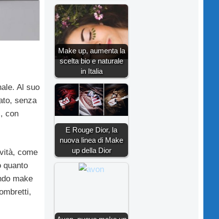
Make up, aumenta la
scelta bio e naturale
in Italia
nale. Al suo
ato, senza
i, con
E Rouge Dior, la
nuova linea di Make
up della Dior
sività, come
o quanto
ondo make
 ombretti,