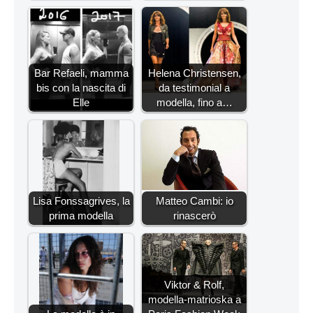
Bar Refaeli, mamma
Helena Christensen,
bis con la nascita di
da testimonial a
Elle
modella, fino a…
Lisa Fonssagrives, la
Matteo Cambi: io
prima modella
rinascerò
Viktor & Rolf,
modella-matrioska a