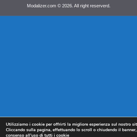
Modalizer.com © 2026. All right reserverd.
Utilizziamo i cookie per offrirti la migliore esperienza sul nostro si
Cliccando sulla pagina, effettuando lo scroll o chiudendo il banner, 
consenso all’uso di tutti i cookie