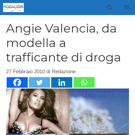
Vai
M
al
contenuto
Angie Valencia, da
modella a
trafficante di droga
27 Febbraio 2010
di
Redazione