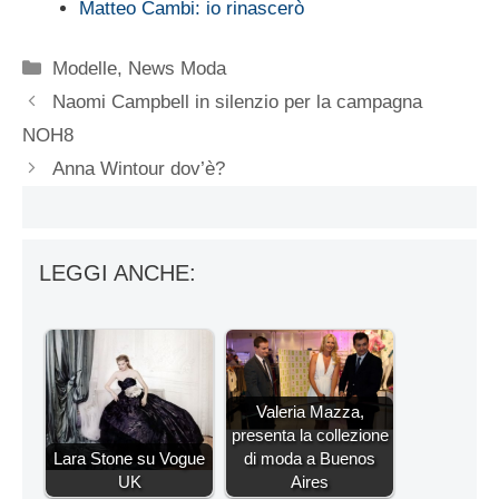
Matteo Cambi: io rinascerò
Categorie
Modelle
,
News Moda
Naomi Campbell in silenzio per la campagna
NOH8
Anna Wintour dov’è?
LEGGI ANCHE:
Valeria Mazza,
presenta la collezione
Lara Stone su Vogue
di moda a Buenos
UK
Aires