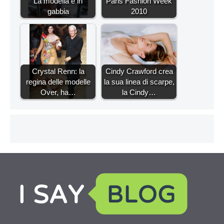
La modella è in
Paris Fashion Week
gabbia
2010
Crystal Renn: la
Cindy Crawford crea
regina delle modelle
la sua linea di scarpe,
Over, ha…
la Cindy…