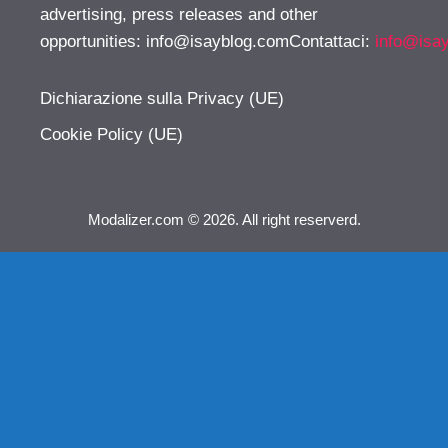
advertising, press releases and other
opportunities:
info@isayblog.comContattaci
:
info@isa
Dichiarazione sulla Privacy (UE)
Cookie Policy (UE)
Modalizer.com © 2026. All right reserverd.