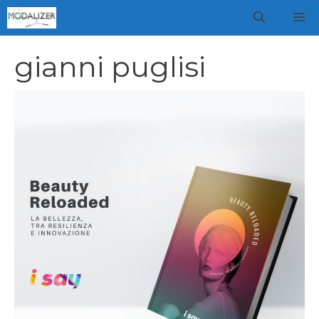
Vai
M
al
contenuto
gianni puglisi