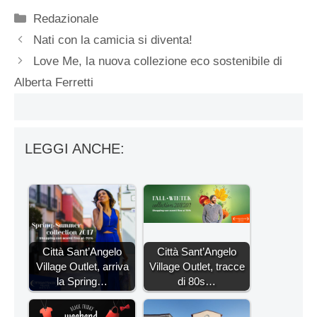
Categorie
Redazionale
Nati con la camicia si diventa!
Love Me, la nuova collezione eco sostenibile di
Alberta Ferretti
LEGGI ANCHE:
Città Sant’Angelo
Città Sant’Angelo
Village Outlet, arriva
Village Outlet, tracce
la Spring…
di 80s…