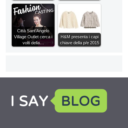
Città Sant’Angelo
Village Outlet cerca i
H&M presenta i capi
volti della…
chiave della p/e 2015