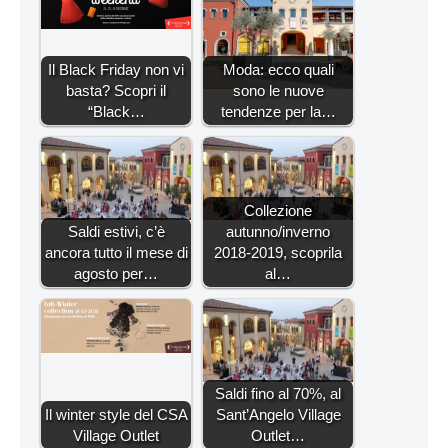
Il Black Friday non vi
Moda: ecco quali
basta? Scopri il
sono le nuove
“Black…
tendenze per la…
Collezione
Saldi estivi, c’è
autunno/inverno
ancora tutto il mese di
2018-2019, scoprila
agosto per…
al…
Saldi fino al 70%, al
Il winter style del CSA
Sant’Angelo Village
Village Outlet
Outlet…