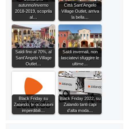
autunno/inverno
Città Sant’Angelo
2018-2019, scoprila
Village Outlet, arriva
al…
la bella…
Saldi fino al 70%, al
Saldi invernali, non
Sant’Angelo Village
lasciatevi sfuggire le
Outlet…
ultime…
Black Friday su
Black Friday 2022, su
Zalando, le occasioni
Zalando tanti capi
imperdibili…
d'alta moda…