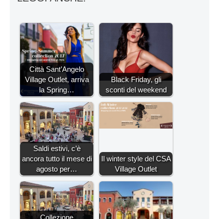
Città Sant’Angelo
Village Outlet, arriva
Black Friday, gli
la Spring…
sconti del weekend
Saldi estivi, c’è
ancora tutto il mese di
Il winter style del CSA
agosto per…
Village Outlet
Collezione