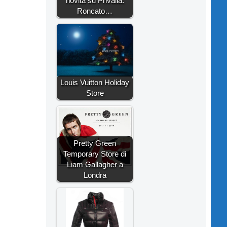
novità su Privalia.
Roncato…
Louis Vuitton Holiday
Store
Pretty Green
Temporary Store di
Liam Gallagher a
Londra