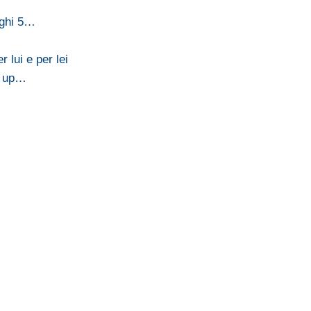
aghi 5…
lui e per lei
p up…