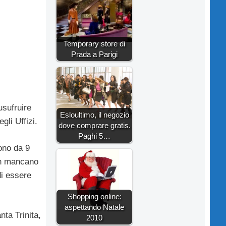
Temporary store di
Prada a Parigi
usufruire
Esloultimo, il negozio
gli Uffizi.
dove comprare gratis.
Paghi 5…
tono da 9
non mancano
di essere
Shopping online:
aspettando Natale
nta Trinita,
2010