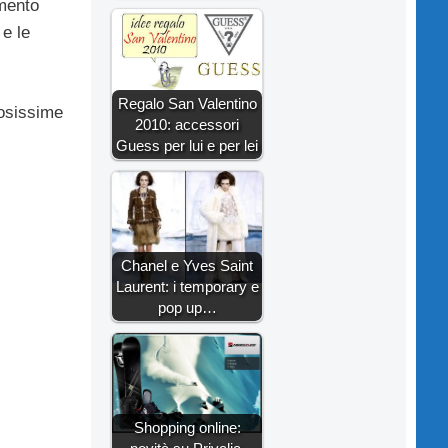
imento
 e le
Regalo San Valentino
uosissime
2010: accessori
Guess per lui e per lei
Chanel e Yves Saint
Laurent: i temporary e
pop up…
Shopping online: