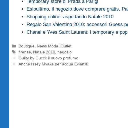
Temporary store di Prada a Parigi
Esloultimo, il negozio dove comprare gratis. P
Shopping online: aspettando Natale 2010
Regalo San Valentino 2010: accessori Guess per 
Chanel e Yves Saint Laurent: i temporary e po
Categorie
Boutique
,
News Moda
,
Outlet
Tag
firenze
,
Natale 2010
,
negozio
Guilty by Gucci: il nuovo profumo
Anche Issey Myake per acqua Evian ®