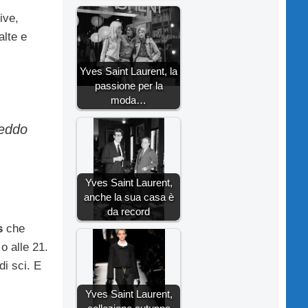
ive,
alte e
Yves Saint Laurent, la
passione per la
moda…
reddo
Yves Saint Laurent,
anche la sua casa è
da record
s
che
 o alle 21.
di sci. E
Yves Saint Laurent,