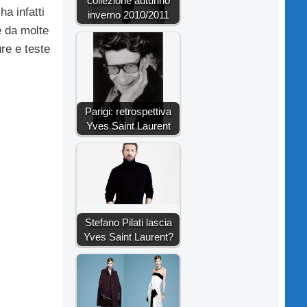
collezione autunno
ha infatti
inverno 2010/2011
e da molte
re e teste
Parigi: retrospettiva
Yves Saint Laurent
Stefano Pilati lascia
Yves Saint Laurent?