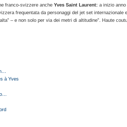
agne franco-svizzere anche
Yves Saint Laurent:
a inizio anno 
svizzera frequentata da personaggi del jet set internazionale 
a” – e non solo per via dei metri di altitudine”. Haute coutu
in…
res à Yves
nno…
ord