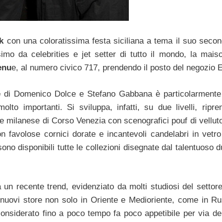
k
con una coloratissima festa siciliana a tema il suo secon
imo da celebrities e jet setter di tutto il mondo, la mai
enu
e, al numero civico 717, prendendo il posto del negozio 
e
di Domenico Dolce e Stefano Gabbana è particolarmente 
olto importanti. Si sviluppa, infatti, su due livelli, ripr
ue milanese di Corso Venezia con scenografici pouf di vellut
favolose cornici dorate e incantevoli candelabri in vetro 
o disponibili tutte le collezioni disegnate dal talentuoso d
n recente trend, evidenziato da molti studiosi del settore
re nuovi store non solo in Oriente e Medioriente, come in Ru
nsiderato fino a poco tempo fa poco appetibile per via de