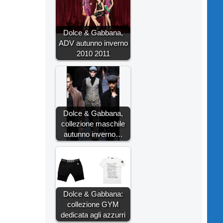
Dolce & Gabbana,
ADV autunno inverno
2010 2011
Dolce & Gabbana,
collezione maschile
autunno inverno…
Dolce & Gabbana:
collezione GYM
dedicata agli azzurri