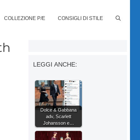
COLLEZIONE P/E
CONSIGLI DI STILE
th
LEGGI ANCHE:
Dolce & Gabbana
adv, Scarlett
Johansson e…