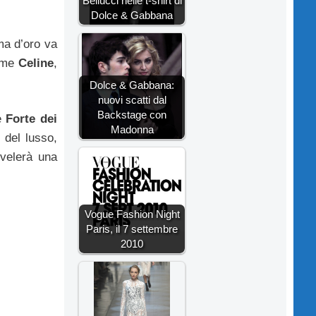
Bellucci nelle t-shirt di
Dolce & Gabbana
ma d’oro va
come
Celine
,
Dolce & Gabbana:
nuovi scatti dal
Backstage con
e
Forte dei
Madonna
 del lusso,
ivelerà una
Vogue Fashion Night
Paris, il 7 settembre
2010