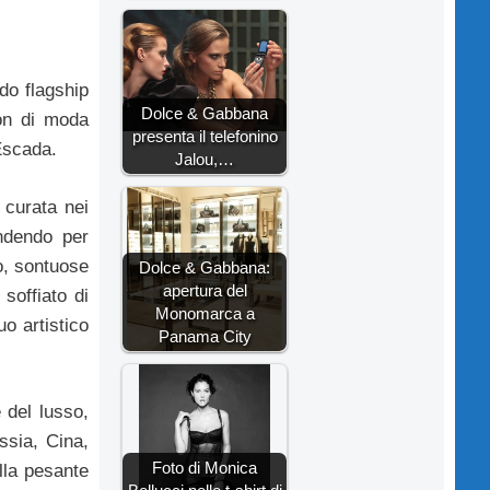
do flagship
Dolce & Gabbana
son di moda
presenta il telefonino
Escada.
Jalou,…
curata nei
endendo per
o, sontuose
Dolce & Gabbana:
apertura del
soffiato di
Monomarca a
uo artistico
Panama City
 del lusso,
ssia, Cina,
Foto di Monica
lla pesante