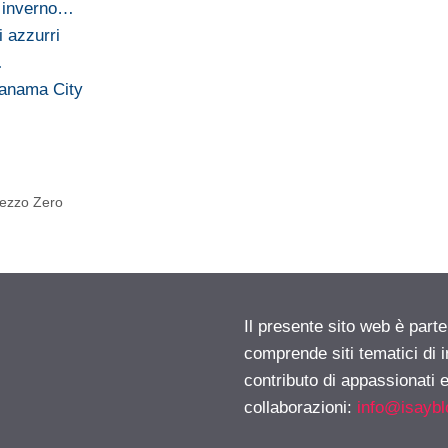
o inverno…
 azzurri
…
Panama City
rezzo Zero
Il presente sito web è parte
comprende siti tematici di
contributo di appassionati e
collaborazioni:
info@isayb