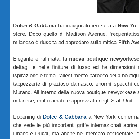
Dolce & Gabbana
ha inaugurato ieri sera a
New Yor
store. Dopo quello di Madison Avenue, frequentatiss
milanese è riuscita ad approdare sulla mitica
Fifth Av
Elegante e raffinata, la
nuova boutique newyorkes
dettagli e nelle finiture di lusso ed ha dimensioni m
ispirazione e tema l’allestimento barocco della boutiq
tappezzerie di prezioso damasco, enormi specchi con 
Murano. All’interno della nuova boutique newyorkese son
milanese, molto amato e apprezzato negli Stati Uniti.
L’opening di
Dolce & Gabbana
a New York conferma u
che vede le più importanti griffe internazionali apri
Libano e Dubai, ma anche nel mercato occidentale, co