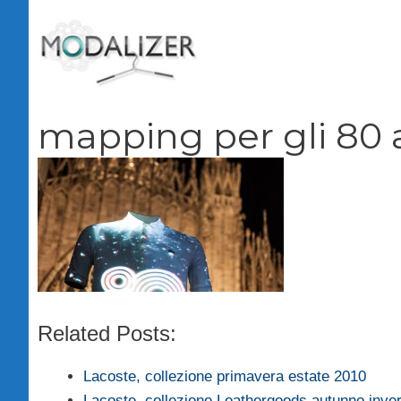
Vai
al
contenuto
mapping per gli 80 
Related Posts:
Lacoste, collezione primavera estate 2010
Lacoste, collezione Leathergoods autunno inve