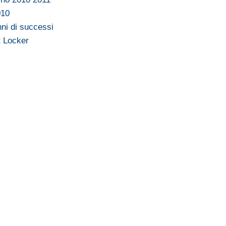
010
ni di successi
t Locker