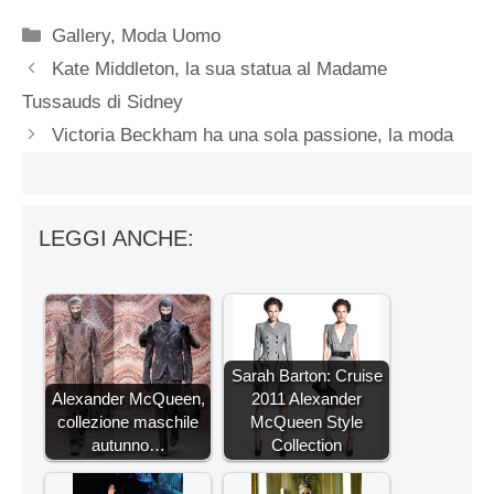
Categorie
Gallery
,
Moda Uomo
Kate Middleton, la sua statua al Madame
Tussauds di Sidney
Victoria Beckham ha una sola passione, la moda
LEGGI ANCHE:
Sarah Barton: Cruise
Alexander McQueen,
2011 Alexander
collezione maschile
McQueen Style
autunno…
Collection