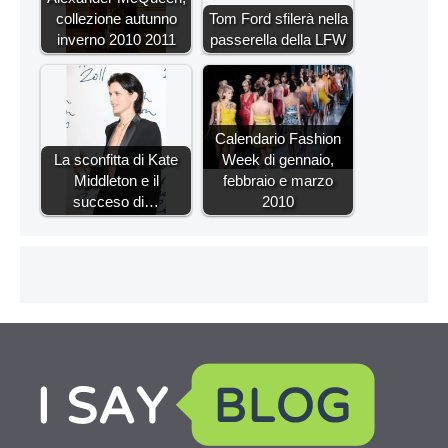
collezione autunno
Tom Ford sfilerà nella
inverno 2010 2011
passerella della LFW
Calendario Fashion
La sconfitta di Kate
Week di gennaio,
Middleton e il
febbraio e marzo
succeso di…
2010