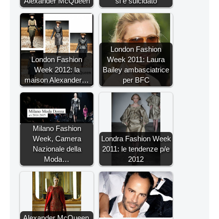
Alexander McQueen
si è suicidato
London Fashion
London Fashion
Week 2011: Laura
Week 2012: la
Bailey ambasciatrice
maison Alexander…
per BFC
Milano Fashion
Week, Camera
Londra Fashion Week
Nazionale della
2011: le tendenze p/e
Moda…
2012
Alexander McQueen,