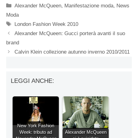
Categorie
Alexander McQueen
,
Manifestazione moda
,
News
Moda
Tag
London Fashion Week 2010
Alexander McQueen: Gucci porterà avanti il suo
brand
Calvin Klein collezione autunno inverno 2010/2011
LEGGI ANCHE:
New York Fashion
Week: tributo ad
Alexander McQueen