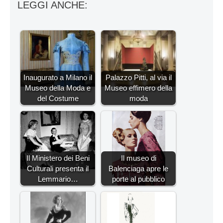
LEGGI ANCHE:
Inaugurato a Milano il
Palazzo Pitti, al via il
Museo della Moda e
Museo effimero della
del Costume
moda
Il Ministero dei Beni
Il museo di
Culturali presenta il
Balenciaga apre le
Lemmario…
porte al pubblico