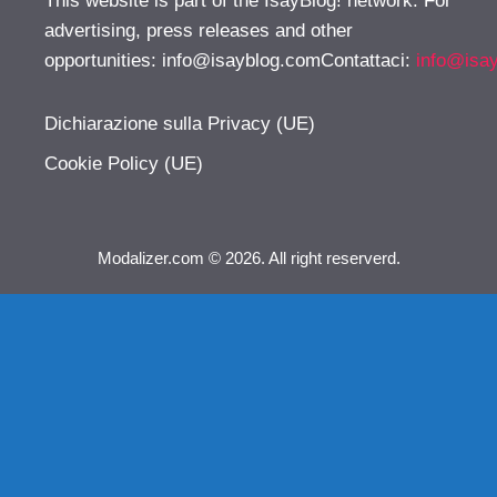
This website is part of the IsayBlog! network. For
advertising, press releases and other
opportunities:
info@isayblog.comContattaci
:
info@isa
Dichiarazione sulla Privacy (UE)
Cookie Policy (UE)
Modalizer.com © 2026. All right reserverd.