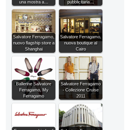
una mostra a…
pubblicitaria…
Salvatore Ferragamo,
Salvatore Ferragamo,
nuovo flagship store a
nuova boutique al
Shanghai
Cairo
Ballerine Salvatore
Salvatore Ferragamo
Ferragamo, My
- Collezione Cruise
Ferragamo
2011