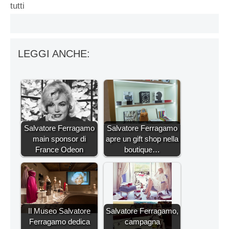
tutti
LEGGI ANCHE:
Salvatore Ferragamo
Salvatore Ferragamo
main sponsor di
apre un gift shop nella
France Odeon
boutique…
Il Museo Salvatore
Salvatore Ferragamo,
Ferragamo dedica
campagna