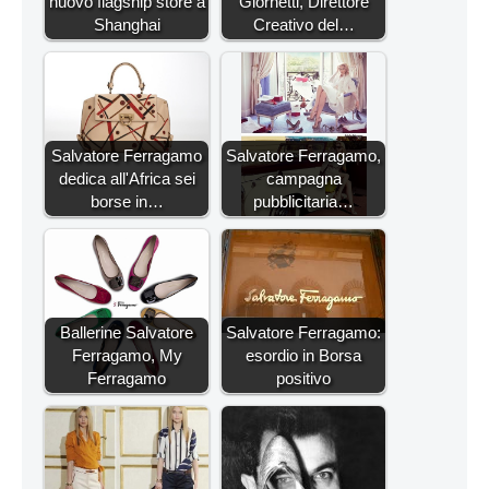
nuovo flagship store a
Giornetti, Direttore
Shanghai
Creativo del…
Salvatore Ferragamo
Salvatore Ferragamo,
dedica all'Africa sei
campagna
borse in…
pubblicitaria…
Ballerine Salvatore
Salvatore Ferragamo:
Ferragamo, My
esordio in Borsa
Ferragamo
positivo