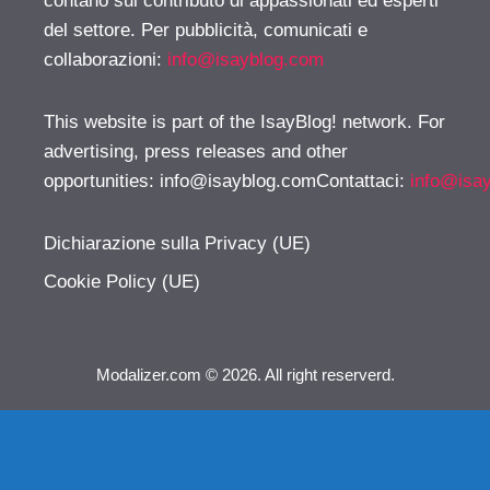
contano sul contributo di appassionati ed esperti
del settore. Per pubblicità, comunicati e
collaborazioni:
info@isayblog.com
This website is part of the IsayBlog! network. For
advertising, press releases and other
opportunities:
info@isayblog.comContattaci
:
info@isa
Dichiarazione sulla Privacy (UE)
Cookie Policy (UE)
Modalizer.com © 2026. All right reserverd.