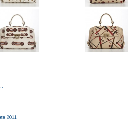
la…
ate 2011