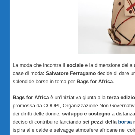
La moda che incontra il
sociale
e la dimensione della
case di moda:
Salvatore Ferragamo
decide di dare un
splendide borse in tema per
Bags for Africa
.
Bags for Africa
è un’iniziativa giunta alla
terza edizi
promossa da COOPI, Organizzazione Non Governativa i
dei diritti delle donne,
sviluppo e sostegno
a distanza
deciso di contribuire lanciando
sei pezzi della
borsa
m
ispira alle calde e selvagge atmosfere africane nei colo