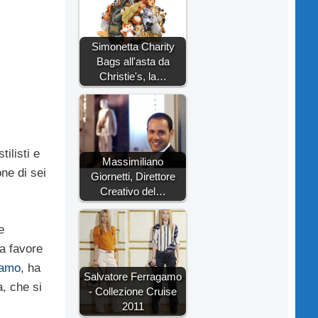
Simonetta Charity
Bags all'asta da
Christie's, la…
ilisti e
Massimiliano
ne di sei
Giornetti, Direttore
Creativo del…
e
a favore
gamo
, ha
Salvatore Ferragamo
a, che si
- Collezione Cruise
2011