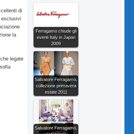
cellenti di
 esclusivi
ociazione
Ferragamo chiude gli
zione la
eventi Italy in Japan
2009
iche legate
sofia
Salvatore Ferragamo,
collezione primavera
estate 2011
Salvatore Ferragamo,