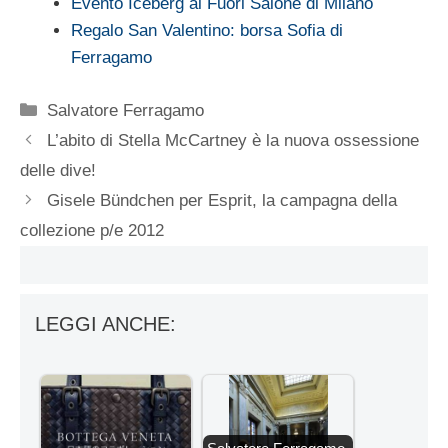
Evento Iceberg al Fuori Salone di Milano
Regalo San Valentino: borsa Sofia di
Ferragamo
Categorie
Salvatore Ferragamo
L’abito di Stella McCartney è la nuova ossessione
delle dive!
Gisele Bündchen per Esprit, la campagna della
collezione p/e 2012
LEGGI ANCHE: