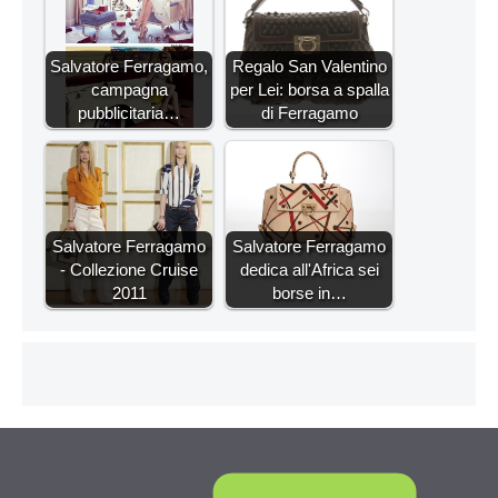
Salvatore Ferragamo,
Regalo San Valentino
campagna
per Lei: borsa a spalla
pubblicitaria…
di Ferragamo
Salvatore Ferragamo
Salvatore Ferragamo
- Collezione Cruise
dedica all'Africa sei
2011
borse in…