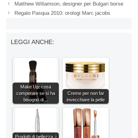
Matthew Willamson, designer per Bulgari borse
Regalo Pasqua 2010: orologi Marc jacobs
LEGGI ANCHE:
Make Up: cosa
comperare se si ha
Creme per non far
bisogno di…
invecchiare la pelle
Prodotti di bellezza, i