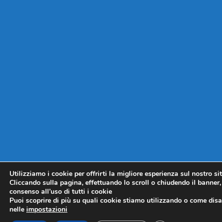
Utilizziamo i cookie per offrirti la migliore esperienza sul nostro si
Cliccando sulla pagina, effettuando lo scroll o chiudendo il banner, 
consenso all’uso di tutti i cookie
Puoi scoprire di più su quali cookie stiamo utilizzando o come disat
nelle
impostazioni