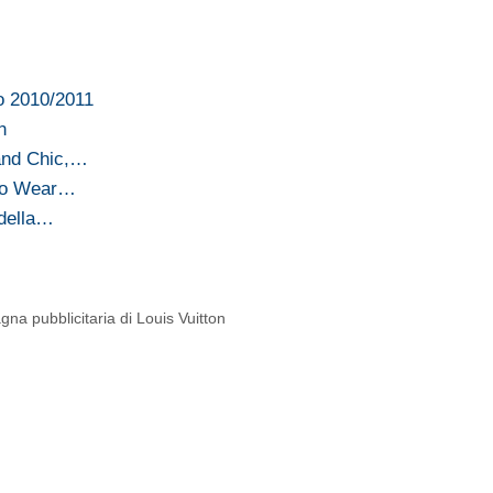
o 2010/2011
n
and Chic,…
 to Wear…
 della…
a pubblicitaria di Louis Vuitton