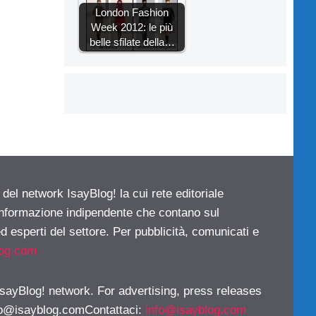
London Fashion
Week 2012: le più
belle sfilate della…
 del network IsayBlog! la cui rete editoriale
 informazione indipendente che contano sul
d esperti del settore. Per pubblicità, comunicati e
log.com
 IsayBlog! network. For advertising, press releases
fo@isayblog.comContattaci
:
info@isayblog.com