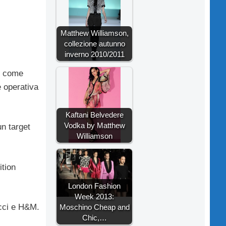
Matthew Williamson,
collezione autunno
inverno 2010/2011
te come
e operativa
Kaftani Belvedere
Vodka by Matthew
n target
Williamson
ition
London Fashion
Week 2013:
cci e H&M.
Moschino Cheap and
Chic,…