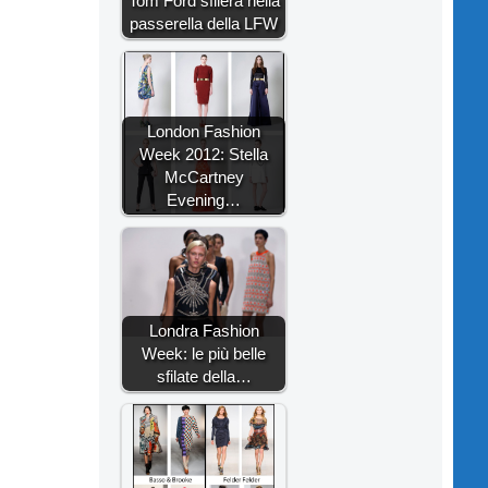
Tom Ford sfilerà nella
passerella della LFW
London Fashion
Week 2012: Stella
McCartney
Evening…
Londra Fashion
Week: le più belle
sfilate della…