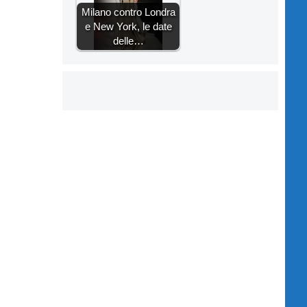
Milano contro Londra
e New York, le date
delle…