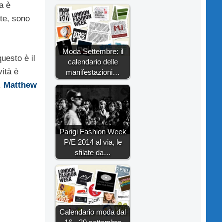
a è
nte, sono
Moda Settembre: il
uesto è il
calendario delle
vità è
manifestazioni…
,
Matthew
Parigi Fashion Week
P/E 2014 al via, le
sfilate da…
Calendario moda dal