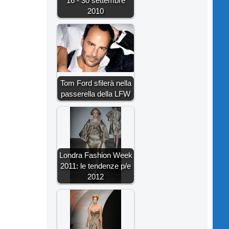
16 - 30 settembre
2010
Tom Ford sfilerà nella
passerella della LFW
Londra Fashion Week
2011: le tendenze p/e
2012