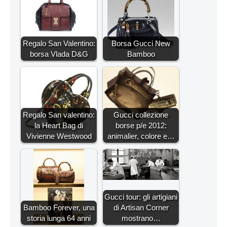
Regalo San Valentino:
Borsa Gucci New
borsa Vlada D&G
Bamboo
Regalo San valentino:
Gucci collezione
la Heart Bag di
borse p/e 2012:
Vivienne Westwood
animalier, colore e…
Gucci tour: gli artigiani
Bamboo Forever, una
di Artisan Corner
storia lunga 64 anni
mostrano…