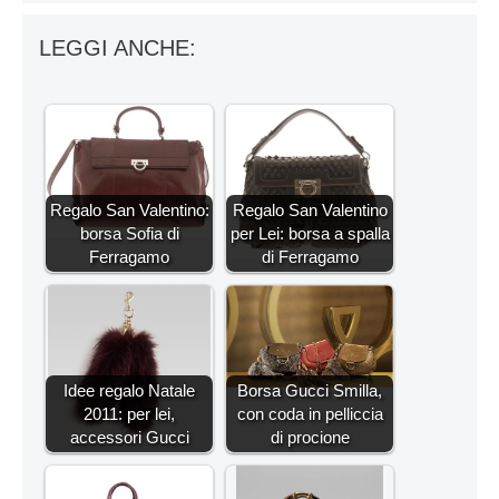
LEGGI ANCHE:
Regalo San Valentino:
Regalo San Valentino
borsa Sofia di
per Lei: borsa a spalla
Ferragamo
di Ferragamo
Idee regalo Natale
Borsa Gucci Smilla,
2011: per lei,
con coda in pelliccia
accessori Gucci
di procione