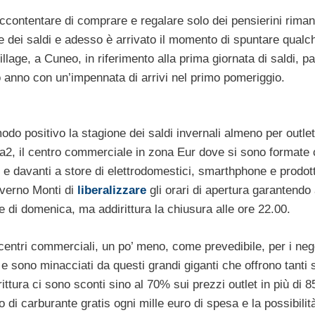
ccontentare di comprare e regalare solo dei pensierini riman
ne dei saldi e adesso è arrivato il momento di spuntare qual
illage, a Cuneo, in riferimento alla prima giornata di saldi, pa
o anno con un’impennata di arrivi nel primo pomeriggio.
modo positivo la stagione dei saldi invernali almeno per outle
2, il centro commerciale in zona Eur dove si sono formate
 e davanti a store di elettrodomestici, smarthphone e prodott
governo Monti di
liberalizzare
gli orari di apertura garantendo 
he di domenica, ma addirittura la chiusura alle ore 22.00.
centri commerciali, un po’ meno, come prevedibile, per i neg
i e sono minacciati da questi grandi giganti che offrono tanti 
ttura ci sono sconti sino al 70% sui prezzi outlet in più di 8
 di carburante gratis ogni mille euro di spesa e la possibilità