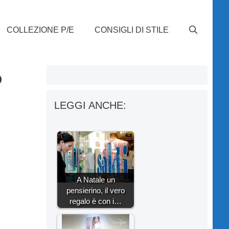
COLLEZIONE P/E
CONSIGLI DI STILE
o
LEGGI ANCHE:
A Natale un
pensierino, il vero
regalo è con i…