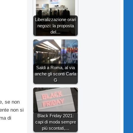
Liberalizzazione orari
negozi: la proposta
del…
Saldi a Roma, al via
anche gli sconti Carla
G
e, se non
ente non si
Black Friday 2021:
ima di
capi di moda sempre
più scontati,…