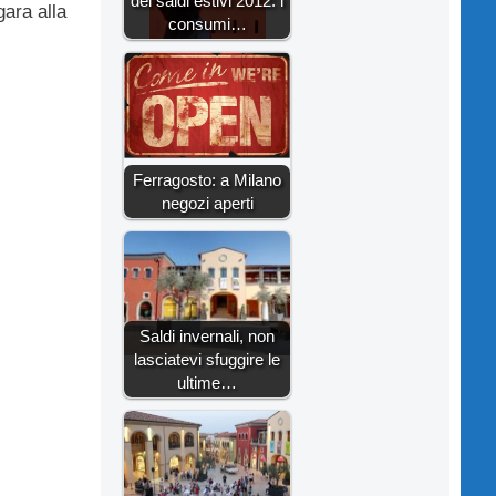
dei saldi estivi 2012: i
ara alla
consumi…
Ferragosto: a Milano
negozi aperti
Saldi invernali, non
lasciatevi sfuggire le
ultime…