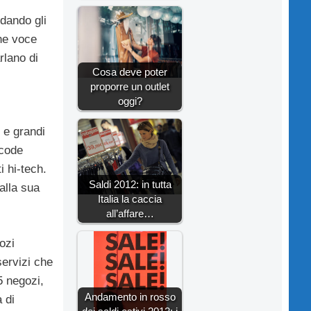
dando gli
che voce
rlano di
Cosa deve poter
proporre un outlet
oggi?
t e grandi
 code
i hi-tech.
Saldi 2012: in tutta
alla sua
Italia la caccia
all’affare…
ozi
servizi che
5 negozi,
Andamento in rosso
 di