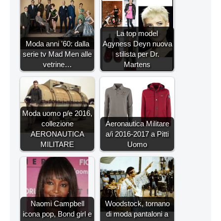
La top model
Moda anni '60: dalla
Agyness Deyn nuova
serie tv Mad Men alle
stilista per Dr.
vetrine…
Martens
Moda uomo p/e 2016,
collezione
Aeronautica Militare
AERONAUTICA
a/i 2016-2017 a Pitti
MILITARE
Uomo
Naomi Campbell
Woodstock, tornano
icona pop, Bond girl e
di moda pantaloni a