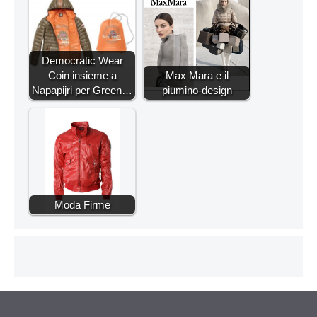
Democratic Wear
Coin insieme a
Max Mara e il
Napapijri per Green…
piumino-design
Moda Firme