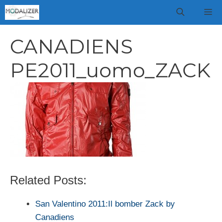
Vai
M
al
contenuto
CANADIENS
PE2011_uomo_ZACK
Related Posts:
San Valentino 2011:Il bomber Zack by
Canadiens