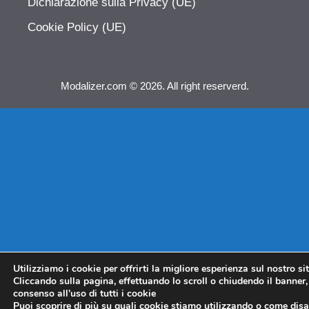
Dichiarazione sulla Privacy (UE)
Cookie Policy (UE)
Modalizer.com © 2026. All right reserverd.
Utilizziamo i cookie per offrirti la migliore esperienza sul nostro si
Cliccando sulla pagina, effettuando lo scroll o chiudendo il banner, 
consenso all’uso di tutti i cookie
Puoi scoprire di più su quali cookie stiamo utilizzando o come disat