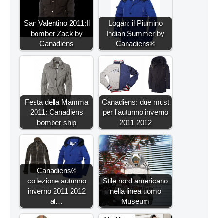
San Valentino 2011:Il
Logan: il Piumino
bomber Zack by
Indian Summer by
Canadiens
Canadiens®
Festa della Mamma
Canadiens: due must
2011: Canadiens
per l'autunno inverno
bomber ship
2011 2012
Canadiens®
collezione autunno
Stile nord americano
inverno 2011 2012
nella linea uomo
al…
Museum