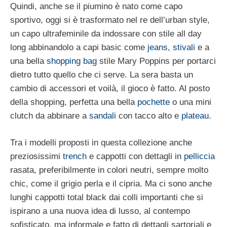
Quindi, anche se il piumino è nato come capo
sportivo, oggi si è trasformato nel re dell’urban style,
un capo ultrafeminile da indossare con stile all day
long abbinandolo a capi basic come
jeans
,
stivali
e a
una bella
shopping bag
stile Mary Poppins per portarci
dietro tutto quello che ci serve. La sera basta un
cambio di accessori et voilà, il gioco è fatto. Al posto
della shopping, perfetta una bella
pochette
o una mini
clutch da abbinare a
sandali
con tacco alto e
plateau
.
Tra i modelli proposti in questa collezione anche
preziosissimi
trench
e cappotti con dettagli in
pelliccia
rasata, preferibilmente in colori neutri, sempre molto
chic, come il grigio perla e il cipria. Ma ci sono anche
lunghi cappotti total black dai colli importanti che si
ispirano a una nuova idea di lusso, al contempo
sofisticato, ma informale e fatto di dettagli sartoriali e