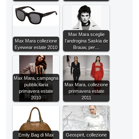
Max Mara sceglie
Max Mara collezione
l'androgina Saskia de
Eyewear estate 2010
Brauw, per…
Max Mara, campagna
pubblicitaria
Max Mara, collezione
primavera estate
prirmavera estate
2010
2011
Emily Bag di Max
Geospirit, collezione