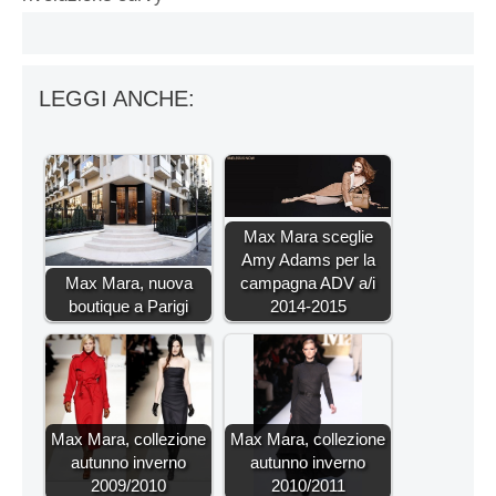
LEGGI ANCHE:
Max Mara sceglie
Amy Adams per la
Max Mara, nuova
campagna ADV a/i
boutique a Parigi
2014-2015
Max Mara, collezione
Max Mara, collezione
autunno inverno
autunno inverno
2009/2010
2010/2011