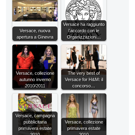
Versace ha raggiunto
Versace, nuova
l'accordo con le
apertura a Ginevra
Organizzazioni…
Versace, collezione
The very best of
autunno inverno
Versace for H&M: il
2010/2011
concorso…
Versace, campagna
pubblicitaria
Versace, collezione
primavera estate
primavera estate
2010
2010