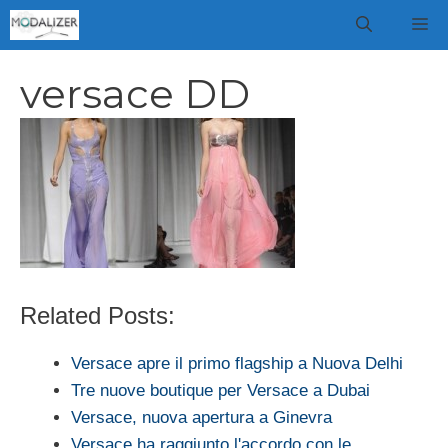
Vai
M
al
contenuto
versace DD
Related Posts:
Versace apre il primo flagship a Nuova Delhi
Tre nuove boutique per Versace a Dubai
Versace, nuova apertura a Ginevra
Versace ha raggiunto l'accordo con le