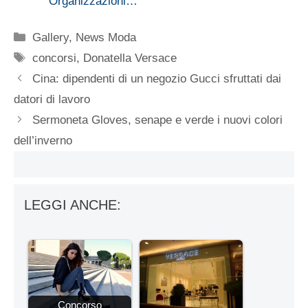
Organizzazioni…
Categorie
Gallery
,
News Moda
Tag
concorsi
,
Donatella Versace
Cina: dipendenti di un negozio Gucci sfruttati dai
datori di lavoro
Sermoneta Gloves, senape e verde i nuovi colori
dell’inverno
LEGGI ANCHE:
Concorso