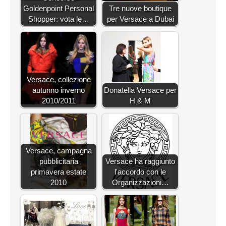
Goldenpoint Personal
Tre nuove boutique
Shopper: vota le…
per Versace a Dubai
Versace, collezione
autunno inverno
Donatella Versace per
2010/2011
H & M
Versace, campagna
pubblicitaria
Versace ha raggiunto
primavera estate
l'accordo con le
2010
Organizzazioni…