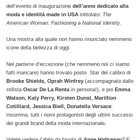
dell’evento di inaugurazione
dell’anno dedicato alla
moda e identità made in USA
intitolato:
The
American Woman: Fashioning a National Identity.
Una mostra alla quale non hanno rinunciato nemmeno
icone della bellezza di oggi.
Nel
parterre
d’eccezione (che nemmeno noi ci siamo
fatti mancare) hanno trovato posto Star del calibro di
Brooke Shields, Oprah Winfrey
(accompagnata dallo
stilista
Oscar De La Renta
in persona!)
, e poi
Emma
Watson, Katy Perry, Kirsten Dunst,
Marillion
Cotilliard, Jessica Biell, Donatella Versace
:
insomma, tutti i nomi protagonisti degli ultimi successi
dei grandi brand della moda internazionale.
Volete vedere l’abito da favola di
Anne Hathaway
? E