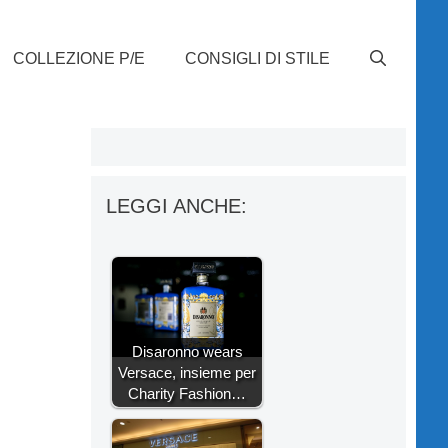
COLLEZIONE P/E
CONSIGLI DI STILE
LEGGI ANCHE:
Disaronno wears
Versace, insieme per
Charity Fashion…