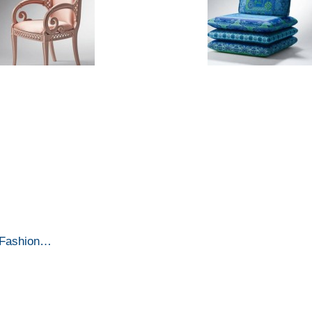
y Fashion…
…