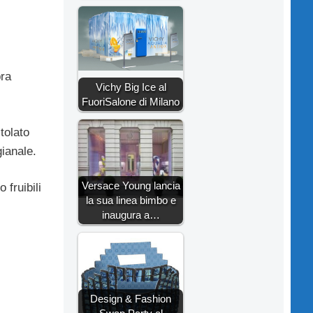
bra
Vichy Big Ice al
FuoriSalone di Milano
tolato
gianale.
Versace Young lancia
 fruibili
la sua linea bimbo e
inaugura a…
Design & Fashion