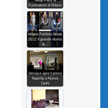
Swap Party al
Fuorisalone di Milano
Milano Fashion Week
2012: il grande ritorno
di…
Versace apre il primo
flagship a Nuova
Delhi