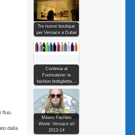
Tre nuove boutique
per Versace a Dubai
Continua al
Fuorisalone: la
fashion bottiglietta…
 fluo.
Milano Fashion
Week: Versace a/i
ato dalla
2013-14