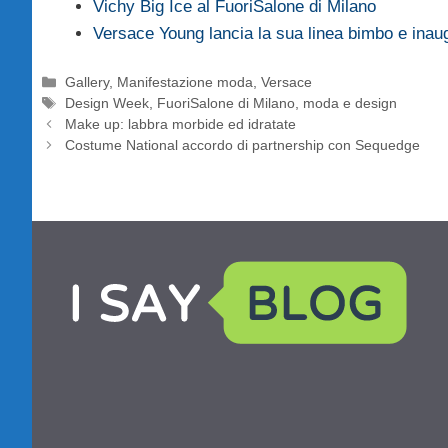
Vichy Big Ice al FuoriSalone di Milano
Versace Young lancia la sua linea bimbo e ina
Categorie
Gallery
,
Manifestazione moda
,
Versace
Tag
Design Week
,
FuoriSalone di Milano
,
moda e design
Make up: labbra morbide ed idratate
Costume National accordo di partnership con Sequedge